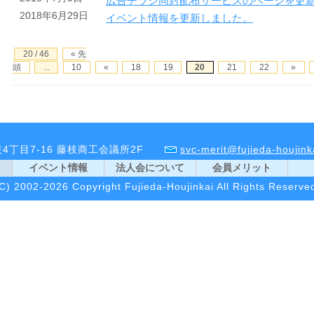
広告チラシ同封配布サービスのページを更
2018年6月29日
イベント情報を更新しました。
20 / 46
« 先
頭
...
10
«
18
19
20
21
22
»
藤枝4丁目7-16 藤枝商工会議所2F
svc-merit@fujieda-houjinka
イベント情報
法人会について
会員メリット
C) 2002-2026 Copyright Fujieda-Houjinkai All Rights Reserve