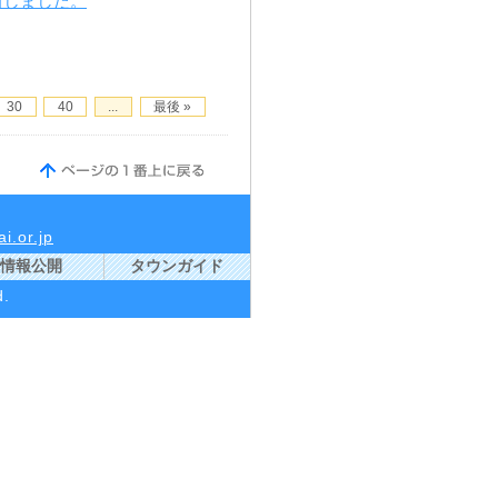
新しました。
30
40
...
最後 »
i.or.jp
情報公開
タウンガイド
d.