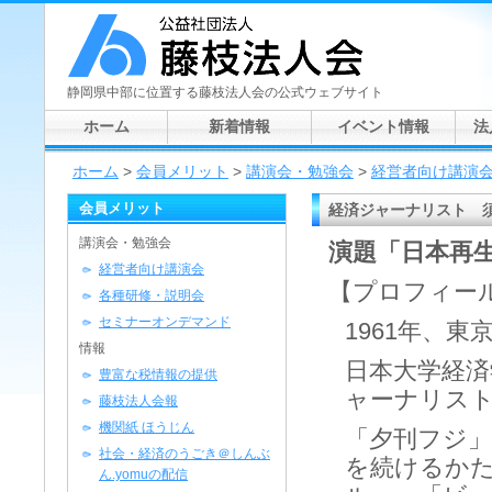
静岡県中部に位置する藤枝法人会の公式ウェブサイト
ホーム
新着情報
イベント情報
法
ホーム
>
会員メリット
>
講演会・勉強会
>
経営者向け講演
会員メリット
経済ジャーナリスト 須
講演会・勉強会
演題「日本再
経営者向け講演会
【プロフィー
各種研修・説明会
セミナーオンデマンド
1961年、東
情報
日本大学経済
豊富な税情報の提供
ャーナリス
藤枝法人会報
機関紙 ほうじん
「夕刊フジ」
社会・経済のうごき＠しんぶ
を続けるか
ん.yomuの配信