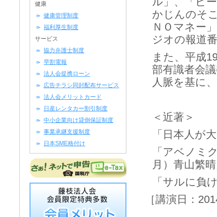
ル」、「ビ
健康
かじんのそ
健康管理制度
ＮＯマネー
福利厚生制度
ジオの報道番
サービス
協力弁護士制度
また、平成1
早割電報
部有識者会議
法人会提携ローン
人脈を基に
広告チラシ同封配布サービス
法人会メリットカード
日産レンタカー割引制度
＜近著＞
中小企業向け貸倒保証制度
事業承継支援制度
「日本人が大
日本SME格付け
「アベノミク
月）青山繁晴
「サルに負け
［講演日：201