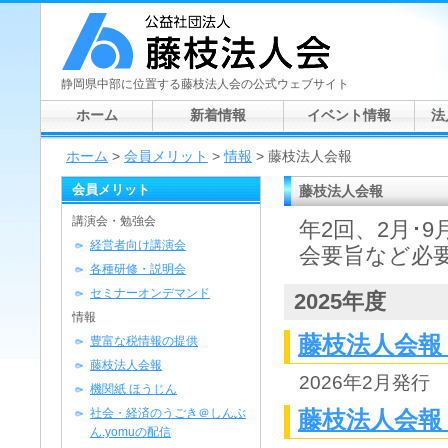
静岡県中部に位置する藤枝法人会の公式ウェブサイト
ホーム
新着情報
イベント情報
法
ホーム
>
会員メリット
>
情報
> 藤枝法人会報
会員メリット
藤枝法人会報
講演会・勉強会
年2回、2月･
経営者向け講演会
会要旨など必
各種研修・説明会
セミナーオンデマンド
2025年度
情報
藤枝法人会報 N
豊富な税情報の提供
藤枝法人会報
2026年2月発行
機関紙 ほうじん
社会・経済のうごき＠しんぶ
藤枝法人会報 N
ん.yomuの配信