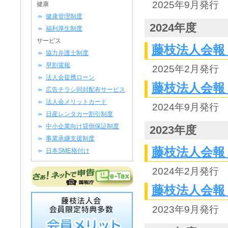
2025年9月発行
健康
健康管理制度
2024年度
福利厚生制度
サービス
藤枝法人会報 N
協力弁護士制度
早割電報
2025年2月発行
法人会提携ローン
藤枝法人会報 N
広告チラシ同封配布サービス
法人会メリットカード
2024年9月発行
日産レンタカー割引制度
中小企業向け貸倒保証制度
2023年度
事業承継支援制度
藤枝法人会報 N
日本SME格付け
2024年2月発行
藤枝法人会報 N
2023年9月発行